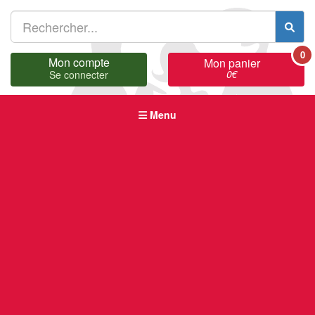
0
Mon compte
Mon panier
0
€
Se connecter
Menu