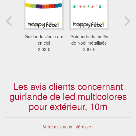
tique de
Guirlande zinnia arc
Guirlande de motifs
Guirland
5 X 35 cm
en ciel
de Noël métallisée
trian
9 €
2.02 €
3.67 €
multic
1.7
Les avis clients concernant
guirlande de led multicolores
pour extérieur, 10m
Votre avis nous intéresse !