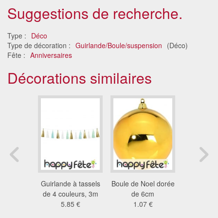
Suggestions de recherche.
Type :
Déco
Type de décoration :
Guirlande/Boule/suspension
(Déco)
Fête :
Anniversaires
Décorations similaires
 de roses
Guirlande à tassels
Boule de Noel dorée
Drap
umineuses
de 4 couleurs, 3m
de 6cm
Champagne
 €
5.85 €
1.07 €
37