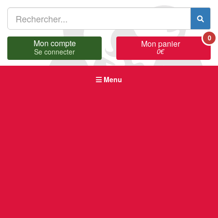
0
Mon compte
Mon panier
0
€
Se connecter
Menu