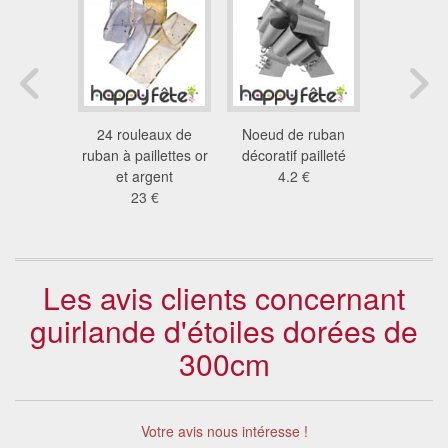
cade doré
24 rouleaux de
Noeud de ruban
Guirlande 
x 40 cm
ruban à paillettes or
décoratif pailleté
dorée 
 €
et argent
4.2 €
7.9
23 €
Les avis clients concernant
guirlande d'étoiles dorées de
300cm
Votre avis nous intéresse !