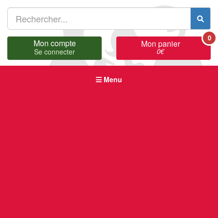
0
Mon compte
Mon panier
0
€
Se connecter
Menu