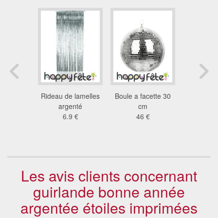
e 40 led
Rideau de lamelles
Boule a facette 30
Guirlande 
bleu 4m
argenté
cm
argent
 €
6.9 €
46 €
270x
9.4
Les avis clients concernant
guirlande bonne année
argentée étoiles imprimées