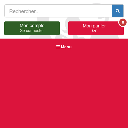
0
Mon compte
Mon panier
0
€
Se connecter
Menu