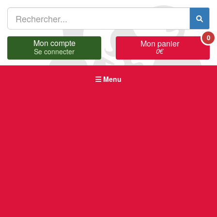
0
Mon compte
Mon panier
0
€
Se connecter
Menu