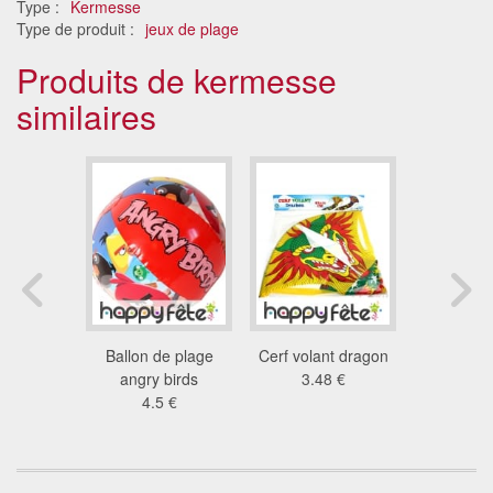
Type :
Kermesse
Type de produit :
jeux de plage
Produits de kermesse
similaires
geante
Ballon de plage
Cerf volant dragon
Raquette
able
angry birds
3.48 €
pad
 €
4.5 €
2.0