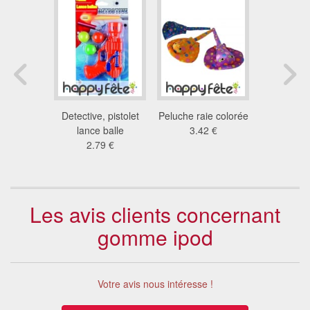
 de pêche
Detective, pistolet
Peluche raie colorée
Toupie la
issons
lance balle
3.42 €
0.4
9 €
2.79 €
Les avis clients concernant
gomme ipod
Votre avis nous intéresse !