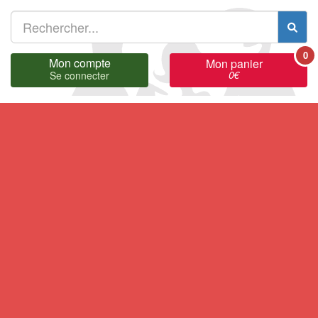
0
Mon compte
Mon panier
0
€
Se connecter