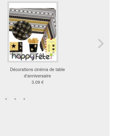
Décorations cinéma de table
Gobelets colorés en pla
d'anniversaire
de 20cl
3.09 €
2.85 €