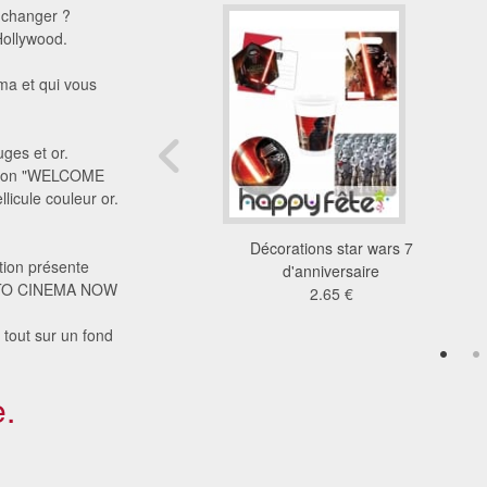
r changer ?
Hollywood.
éma et qui vous
uges et or.
iption "WELCOME
cule couleur or.
ations Miraculous
Décorations star wars 7
tion présente
'anniversaire
d'anniversaire
ME TO CINEMA NOW
4.86 €
2.65 €
 tout sur un fond
.