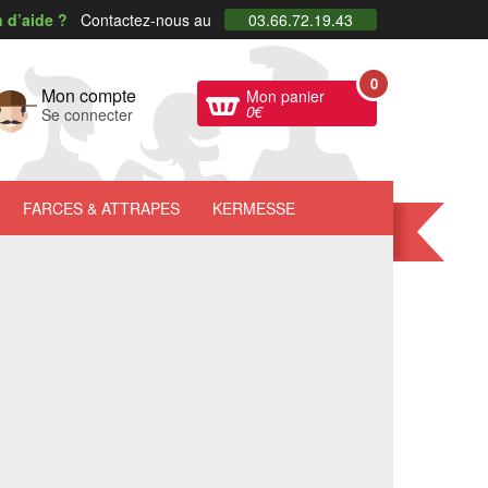
 d’aide ?
Contactez-nous au
03.66.72.19.43
0
Mon compte
Mon panier
0
€
Se connecter
FARCES
& ATTRAPES
KERMESSE