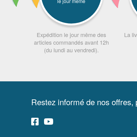
le jour même
Expédition le jour même des
La li
articles commandés avant 12h
(du lundi au vendredi).
Restez informé de nos offres,