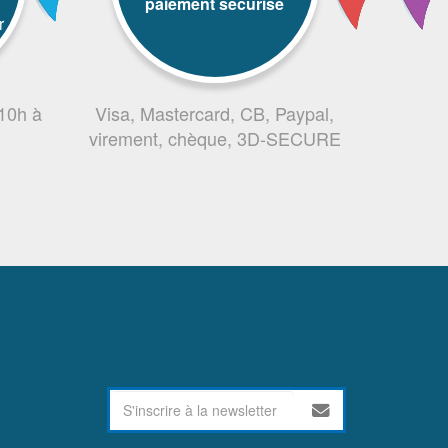
paiement sécurisé
r
 10h à
Visa, Mastercard, CB, Paypal,
virement, chèque, 3D-SECURE