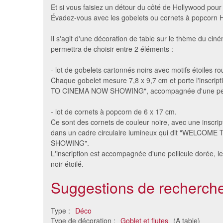
Et si vous faisiez un détour du côté de Hollywood pou
Évadez-vous avec les gobelets ou cornets à popcorn 
Il s'agit d'une décoration de table sur le thème du cin
permettra de choisir entre 2 éléments :
- lot de gobelets cartonnés noirs avec motifs étoiles ro
Chaque gobelet mesure 7,8 x 9,7 cm et porte l'inscr
TO CINEMA NOW SHOWING", accompagnée d'une pelli
- lot de cornets à popcorn de 6 x 17 cm.
10 flutes pied noir en plastique
Décor
Ce sont des cornets de couleur noire, avec une inscrip
6.49 €
d
dans un cadre circulaire lumineux qui dit "WELCO
SHOWING".
L'inscription est accompagnée d'une pellicule dorée, le
noir étoilé.
Suggestions de recherche
Type :
Déco
Type de décoration :
Goblet et flutes
(A table)