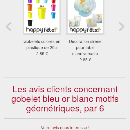
 de table
Gobelets colorés en
Décoration sirène
Déco j
is blancs
plastique de 20cl
pour table
anniversa
 €
2.85 €
d'anniversaire
table d'an
2.85 €
2.5
Les avis clients concernant
gobelet bleu or blanc motifs
géométriques, par 6
Votre avis nous intéresse !