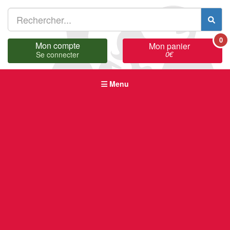
0
Mon compte
Mon panier
0
€
Se connecter
Menu