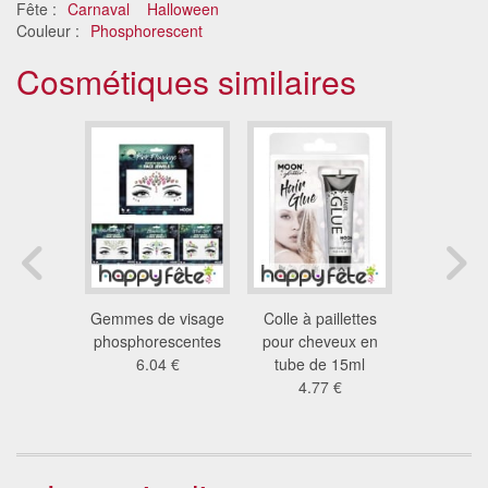
Fête :
Carnaval
Halloween
Couleur :
Phosphorescent
Cosmétiques similaires
ixant
Gemmes de visage
Colle à paillettes
Gemmes d
ent pour
phosphorescentes
pour cheveux en
arc en
es, 15ml
6.04 €
tube de 15ml
8.3
4 €
4.77 €