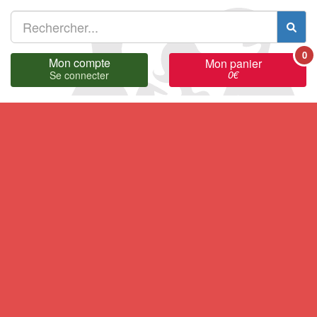
0
Mon compte
Mon panier
0
€
Se connecter