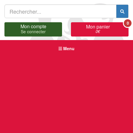
0
Mon compte
Mon panier
0
€
Se connecter
Menu