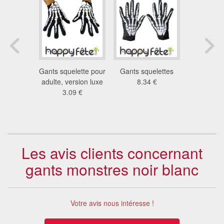
oires
Gants squelette pour
Gants squelettes
Longue p
es pour
adulte, version luxe
8.34 €
gants sq
ume
3.09 €
8.3
 €
Les avis clients concernant
gants monstres noir blanc
Votre avis nous intéresse !