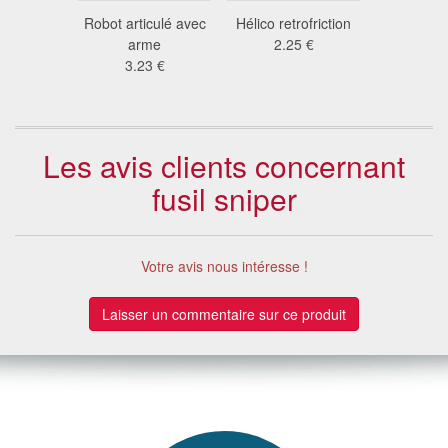
piderman
Robot articulé avec
Hélico retrofriction
Arbalète e
3 €
arme
2.25 €
20
3.23 €
Les avis clients concernant
fusil sniper
Votre avis nous intéresse !
Laisser un commentaire sur ce produit