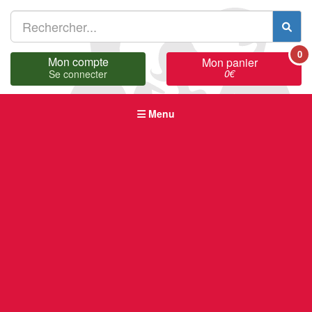
0
Mon compte
Mon panier
0
€
Se connecter
Menu