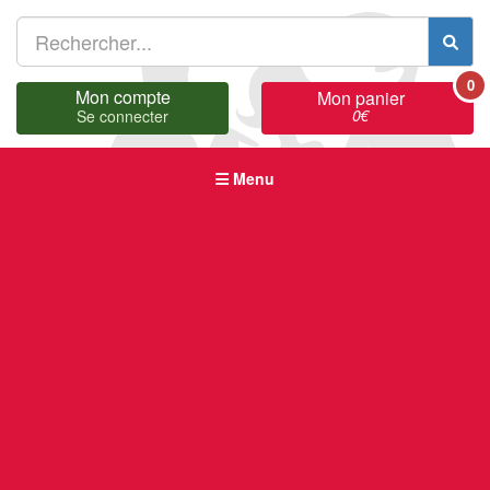
0
Mon compte
Mon panier
0
€
Se connecter
Menu