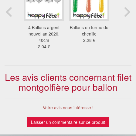
 forme de
4 Ballons argent
Ballons en forme de
Ballon ca
key
nouvel an 2020,
chenille
birthday
 €
40cm
2.28 €
5.2
2.04 €
Les avis clients concernant filet
montgolfière pour ballon
Votre avis nous intéresse !
Laisser un commentaire sur ce produit