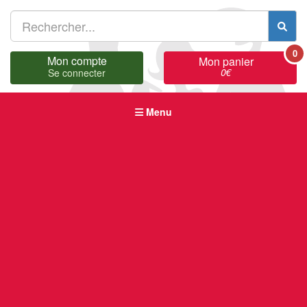
0
Mon compte
Mon panier
0
€
Se connecter
Menu