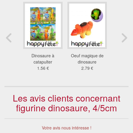
canard
Dinosaure à
Oeuf magique de
Sticker
neux
catapulter
dinosaure
amus
2 €
1.56 €
2.79 €
1.0
Les avis clients concernant
figurine dinosaure, 4/5cm
Votre avis nous intéresse !