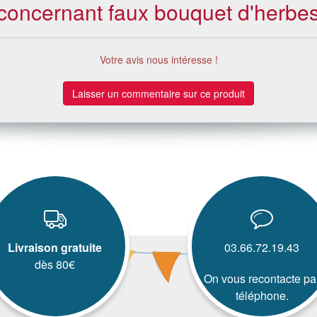
s concernant faux bouquet d'herbe
Votre avis nous intéresse !
Laisser un commentaire sur ce produit
Livraison gratuite
03.66.72.19.43
dès 80€
On vous recontacte pa
téléphone.