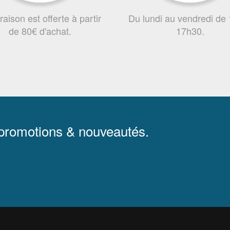
vraison est offerte à partir
Du lundi au vendredi de
de 80€ d'achat.
17h30.
 promotions & nouveautés.