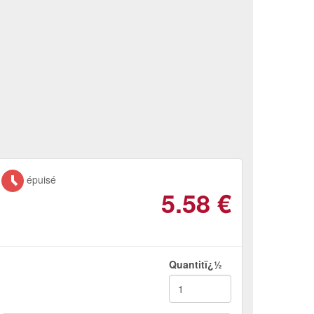
épuisé
5.58
€
Quantitï¿½