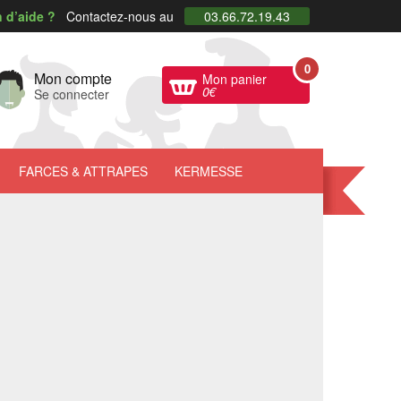
 d’aide ?
Contactez-nous au
03.66.72.19.43
0
Mon compte
Mon panier
0
€
Se connecter
FARCES
& ATTRAPES
KERMESSE