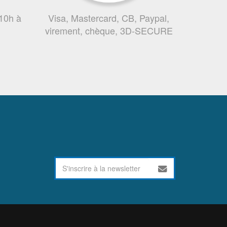
 10h à
Visa, Mastercard, CB, Paypal,
virement, chèque, 3D-SECURE