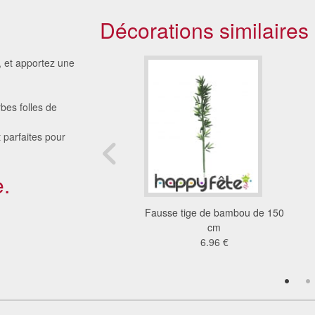
Décorations similaires
, et apportez une
bes folles de
 parfaites pour
.
sse de bananes
Fausse tige de bambou de 150
3.62 €
cm
6.96 €