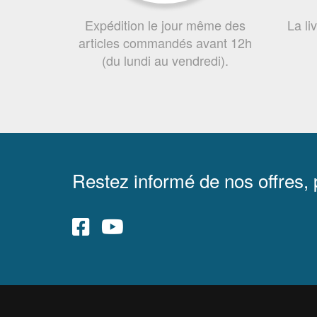
Expédition le jour même des
La li
articles commandés avant 12h
(du lundi au vendredi).
Restez informé de nos offres,