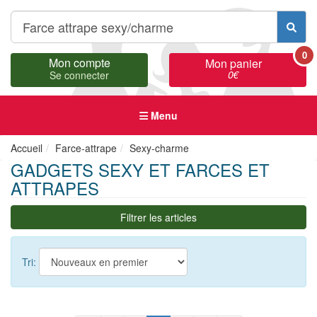
0
Mon compte
Mon panier
0
€
Se connecter
Menu
Accueil
Farce-attrape
Sexy-charme
GADGETS SEXY ET FARCES ET
ATTRAPES
Filtrer les articles
Tri: