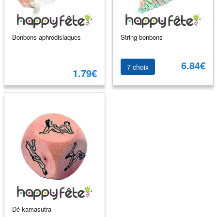
Bonbons aphrodisiaques
String bonbons
6.84€
7 choix
1.79€
Dé kamasutra