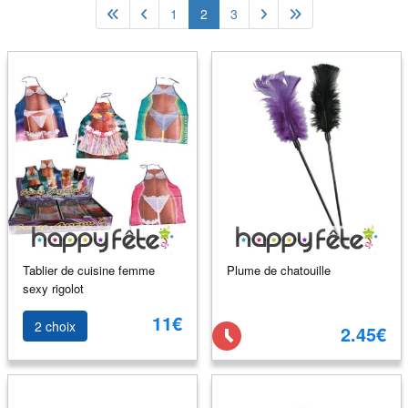
1
2
3
Tablier de cuisine femme
Plume de chatouille
sexy rigolot
11€
2 choix
2.45€