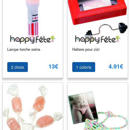
Lampe torche seins
Haltere pour zizi
13€
4.91€
2 choix
1 coloris