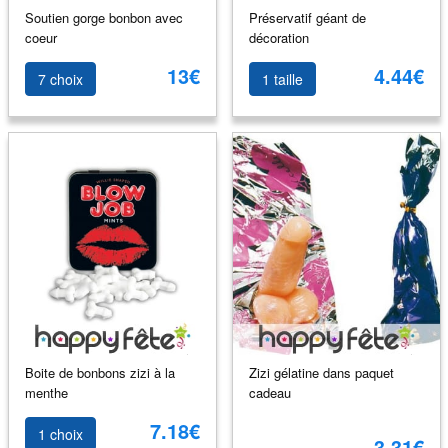
Soutien gorge bonbon avec
Préservatif géant de
coeur
décoration
13€
4.44€
7 choix
1 taille
Boite de bonbons zizi à la
Zizi gélatine dans paquet
menthe
cadeau
7.18€
1 choix
3.31€