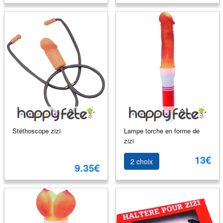
Stéthoscope zizi
Lampe torche en forme de
zizi
13€
2 choix
9.35€