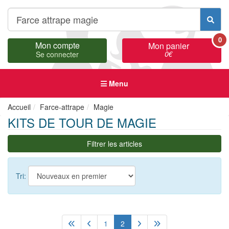
0
Mon compte
Mon panier
0
€
Se connecter
Menu
Accueil
Farce-attrape
Magie
KITS DE TOUR DE MAGIE
Filtrer les articles
Tri:
1
2