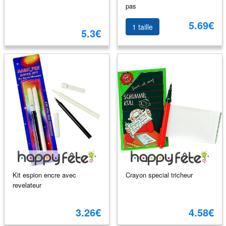
pas
5.69€
1 taille
5.3€
Kit espion encre avec
Crayon special tricheur
revelateur
3.26€
4.58€