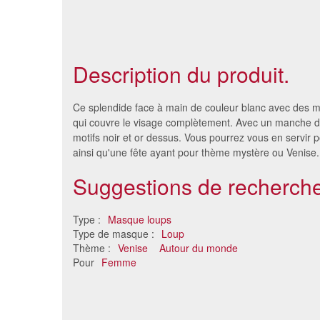
Description du produit.
Ce splendide face à main de couleur blanc avec des m
qui couvre le visage complètement. Avec un manche 
motifs noir et or dessus. Vous pourrez vous en servir p
ainsi qu'une fête ayant pour thème mystère ou Venise.
Suggestions de recherche
Type :
Masque loups
Type de masque :
Loup
Thème :
Venise
Autour du monde
Loup chic noir en dentelle
Loup jour
Pour
Femme
7.09 €