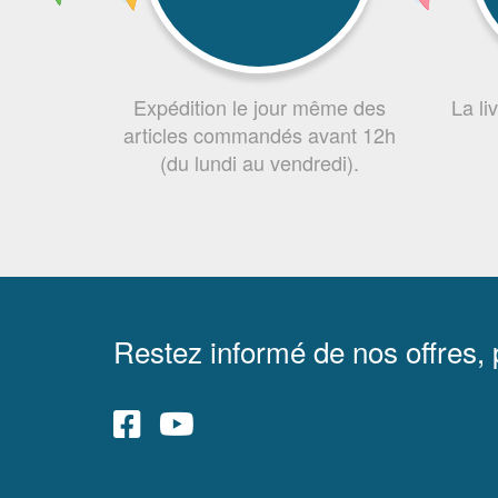
Expédition le jour même des
La li
articles commandés avant 12h
(du lundi au vendredi).
Restez informé de nos offres,