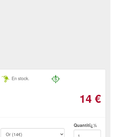
En stock.
14
€
Quantitï¿½