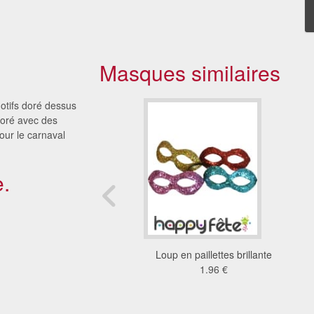
Masques similaires
otifs doré dessus
doré avec des
our le carnaval
.
 des morts avec fleur
Loup en paillettes brillante
rouge
1.96 €
7.51 €