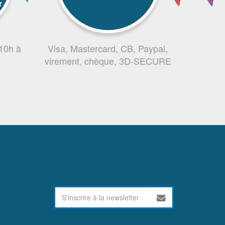
r
 10h à
Visa, Mastercard, CB, Paypal,
virement, chèque, 3D-SECURE