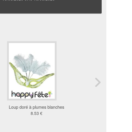
Loup doré à plumes blanches
Masque de lapin bl
8.53 €
burlesque, facial
18 €