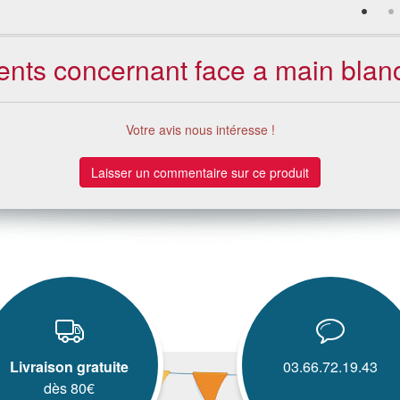
ients concernant face a main blan
Votre avis nous intéresse !
Laisser un commentaire sur ce produit
Livraison gratuite
03.66.72.19.43
dès 80€