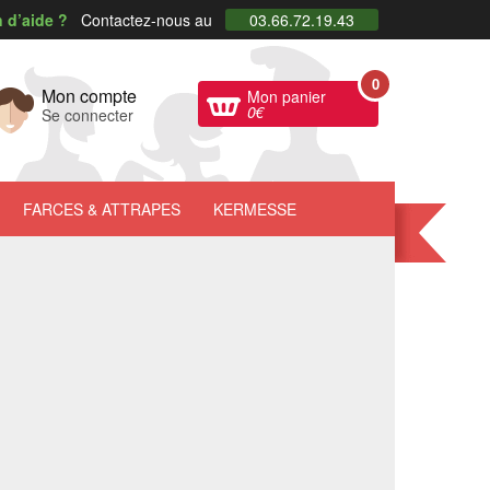
 d’aide ?
Contactez-nous au
03.66.72.19.43
0
Mon compte
Mon panier
0
€
Se connecter
FARCES
& ATTRAPES
KERMESSE