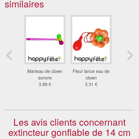
similaires
 tendu en
Marteau de clown
Fleur lance eau de
Grande
, 44cm
sonore
clown
gonfla
1 €
3.89 €
3.31 €
suppo
7.2
Les avis clients concernant
extincteur gonflable de 14 cm