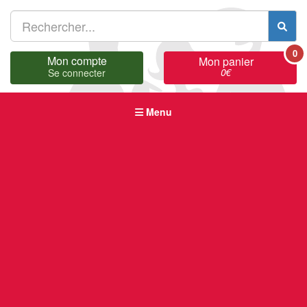
0
Mon compte
Mon panier
0
€
Se connecter
Menu