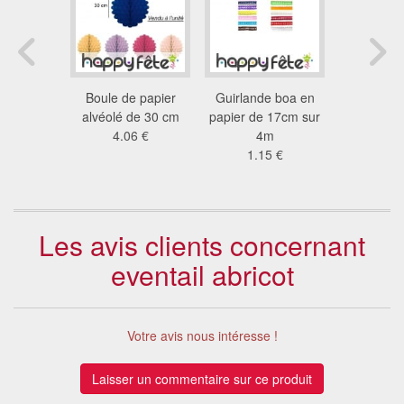
 colombes
Boule de papier
Guirlande boa en
Guirla
e 4 m
alvéolé de 30 cm
papier de 17cm sur
colombe
2 €
4.06 €
4m
2.9
1.15 €
Les avis clients concernant
eventail abricot
Votre avis nous intéresse !
Laisser un commentaire sur ce produit