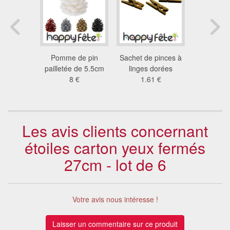
en bombe
Pomme de pin
Sachet de pinces à
Peinture o
50ml
pailletée de 5.5cm
linges dorées
aérosol 
6 €
8 €
1.61 €
4.6
Les avis clients concernant
étoiles carton yeux fermés
27cm - lot de 6
Votre avis nous intéresse !
Laisser un commentaire sur ce produit