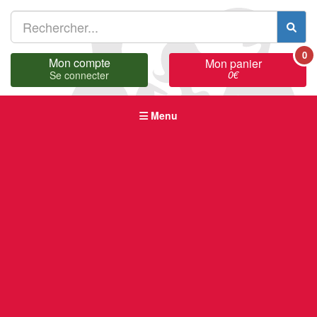
0
Mon compte
Mon panier
0
€
Se connecter
Menu