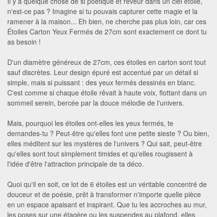
Il y a quelque chose de si poétique et rêveur dans un ciel étoilé,
n'est-ce pas ? Imagine si tu pouvais capturer cette magie et la
ramener à la maison... Eh bien, ne cherche pas plus loin, car ces
Étoiles Carton Yeux Fermés de 27cm sont exactement ce dont tu
as besoin !
D'un diamètre généreux de 27cm, ces étoiles en carton sont tout
sauf discrètes. Leur design épuré est accentué par un détail si
simple, mais si puissant : des yeux fermés dessinés en blanc.
C'est comme si chaque étoile rêvait à haute voix, flottant dans un
sommeil serein, bercée par la douce mélodie de l'univers.
Mais, pourquoi les étoiles ont-elles les yeux fermés, te
demandes-tu ? Peut-être qu'elles font une petite sieste ? Ou bien,
elles méditent sur les mystères de l'univers ? Qui sait, peut-être
qu'elles sont tout simplement timides et qu'elles rougissent à
l'idée d'être l'attraction principale de ta déco.
Quoi qu'il en soit, ce lot de 6 étoiles est un véritable concentré de
douceur et de poésie, prêt à transformer n'importe quelle pièce
en un espace apaisant et inspirant. Que tu les accroches au mur,
les poses sur une étagère ou les suspendes au plafond, elles