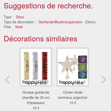
Suggestions de recherche.
Type :
Déco
Type de décoration :
Guirlande/Boule/suspension
(Déco)
Fête :
Noël
Décorations similaires
oel dorée
Grosse guirlande
Cimier étoile
Cimier éto
6cm
chenille de 30 cm
lumineux argent/or
de 2
7 €
d'épaisseur
16 €
1.3
16 €