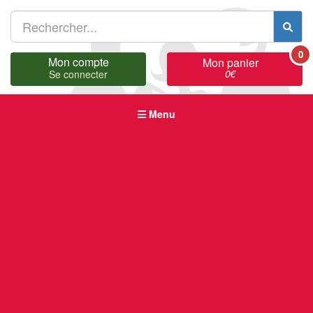
0
Mon compte
Mon panier
0
€
Se connecter
Menu