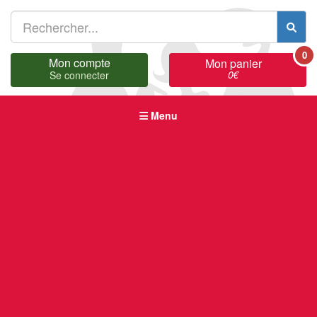
0
Mon compte
Mon panier
0
€
Se connecter
Menu