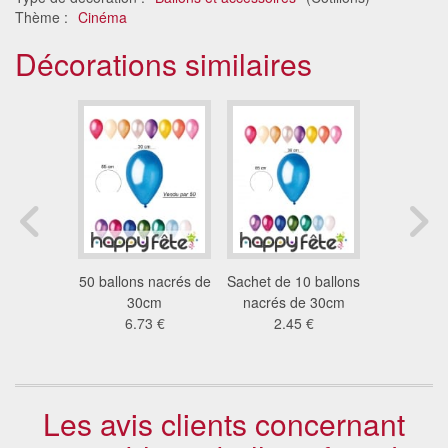
Thème :
Cinéma
Décorations similaires
llons
50 ballons nacrés de
Sachet de 10 ballons
50 ballons
 de 30cm
30cm
nacrés de 30cm
30 
 €
6.73 €
2.45 €
5.6
Les avis clients concernant