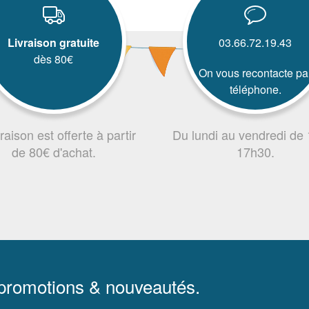
Livraison gratuite
03.66.72.19.43
dès 80€
On vous recontacte pa
téléphone.
vraison est offerte à partir
Du lundi au vendredi de
de 80€ d'achat.
17h30.
 promotions & nouveautés.