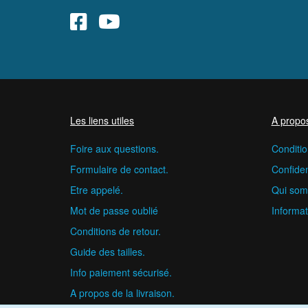
Les liens utiles
A propo
Foire aux questions.
Conditio
Formulaire de contact.
Confident
Etre appelé.
Qui som
Mot de passe oublié
Informat
Conditions de retour.
Guide des tailles.
Info paiement sécurisé.
A propos de la livraison.