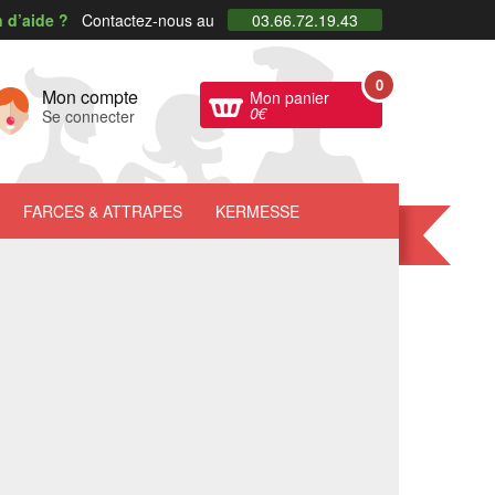
 d’aide ?
Contactez-nous au
03.66.72.19.43
0
Mon compte
Mon panier
0
€
Se connecter
FARCES
& ATTRAPES
KERMESSE