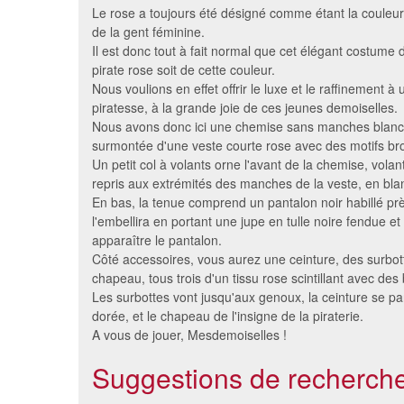
Le rose a toujours été désigné comme étant la couleur
de la gent féminine.
Il est donc tout à fait normal que cet élégant costume d
pirate rose soit de cette couleur.
Nous voulions en effet offrir le luxe et le raffinement à
piratesse, à la grande joie de ces jeunes demoiselles.
Nous avons donc ici une chemise sans manches blanc
surmontée d'une veste courte rose avec des motifs br
Un petit col à volants orne l'avant de la chemise, vola
repris aux extrémités des manches de la veste, en bla
En bas, la tenue comprend un pantalon noir habillé prè
Costume de bébé pirate rouge
Déguis
l'embellira en portant une jupe en tulle noire fendue et 
et noir
apparaître le pantalon.
7.03 €
Côté accessoires, vous aurez une ceinture, des surbot
chapeau, tous trois d'un tissu rose scintillant avec de
Les surbottes vont jusqu'aux genoux, la ceinture se p
dorée, et le chapeau de l'insigne de la piraterie.
A vous de jouer, Mesdemoiselles !
Suggestions de recherche