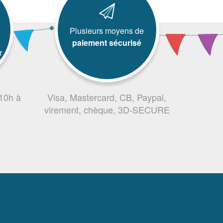
Plusieurs moyens de
paiement sécurisé
r
 10h à
Visa, Mastercard, CB, Paypal,
virement, chèque, 3D-SECURE