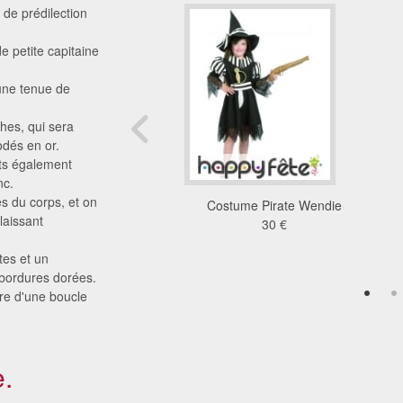
 de prédilection
e petite capitaine
 une tenue de
hes, qui sera
odés en or.
nts également
nc.
s du corps, et on
ement fille piratte
Costume Pirate Wendie
laissant
25 €
30 €
tes et un
s bordures dorées.
are d'une boucle
.