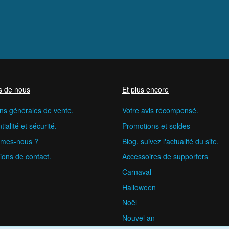
s de nous
Et plus encore
ns générales de vente.
Votre avis récompensé.
ialité et sécurité.
Promotions et soldes
mes-nous ?
Blog, suivez l'actualité du site.
ions de contact.
Accessoires de supporters
Carnaval
Halloween
Noël
Nouvel an