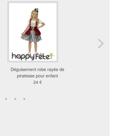
Déguisement robe rayée de
Tenue noir et marron de
piratesse pour enfant
piratesse
24 €
11 €