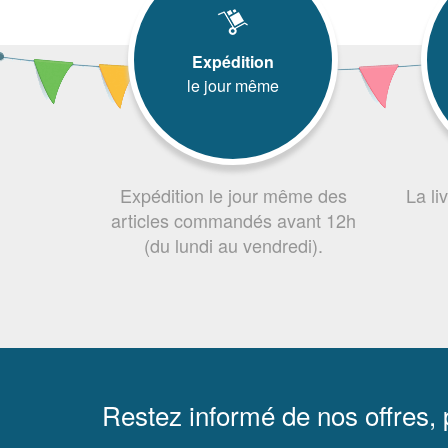
Expédition
le jour même
Expédition le jour même des
La li
articles commandés avant 12h
(du lundi au vendredi).
Restez informé de nos offres,