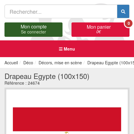
0
Mon compte
Mon panier
0
€
Se connecter
Menu
Accueil
Déco
Décors, mise en scène
Drapeau Egypte (100x1
Drapeau Egypte (100x150)
Référence :
24674