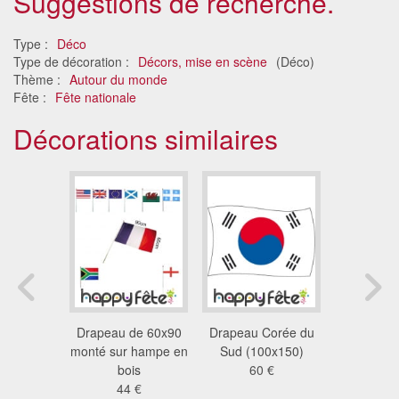
Suggestions de recherche.
Type :
Déco
Type de décoration :
Décors, mise en scène
(Déco)
Thème :
Autour du monde
Fête :
Fête nationale
Décorations similaires
de pin
Drapeau de 60x90
Drapeau Corée du
Banderol
 de 5.5cm
monté sur hampe en
Sud (100x150)
personna
€
bois
60 €
17
44 €