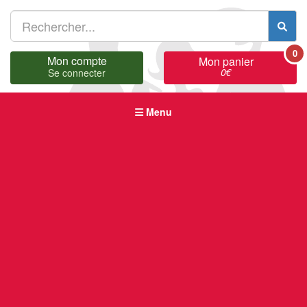
0
Mon compte
Mon panier
0
€
Se connecter
Menu