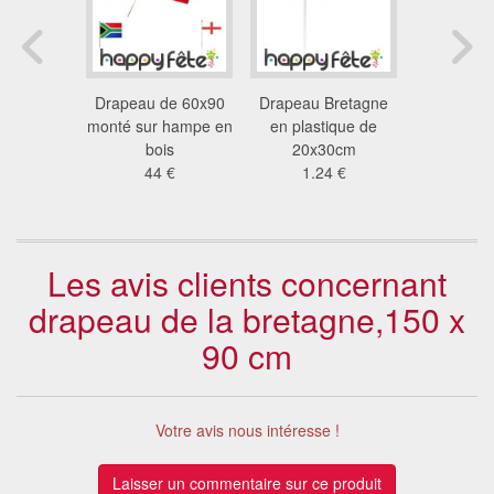
corse de
Drapeau de 60x90
Drapeau Bretagne
Drapeau 
cm
monté sur hampe en
en plastique de
Sud (10
6 €
bois
20x30cm
60
44 €
1.24 €
Les avis clients concernant
drapeau de la bretagne,150 x
90 cm
Votre avis nous intéresse !
Laisser un commentaire sur ce produit