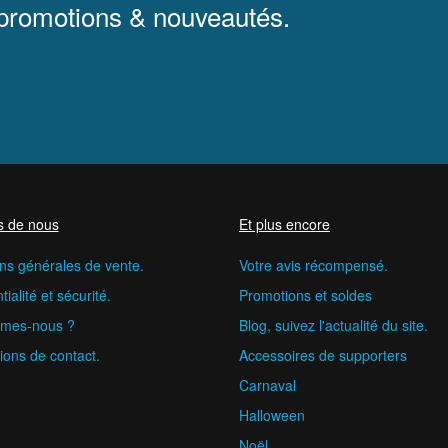
 promotions & nouveautés.
s de nous
Et plus encore
ns générales de vente.
Votre avis récompensé.
ialité et sécurité.
Promotions et soldes
mes-nous ?
Blog, suivez l'actualité du site.
ions de contact.
Accessoires de supporters
Carnaval
Halloween
Noël