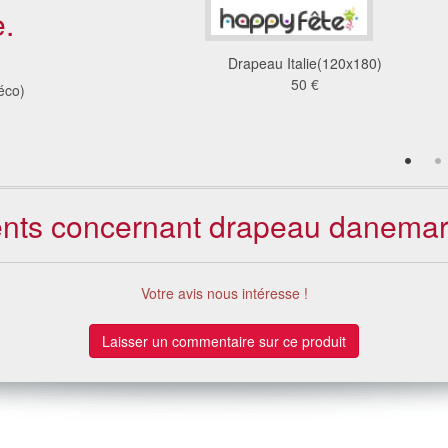
.
u Savoir 'province)
Drapeau Italie(120x180)
(100x150)
50 €
éco)
95 €
ients concernant drapeau danema
Votre avis nous intéresse !
Laisser un commentaire sur ce produit