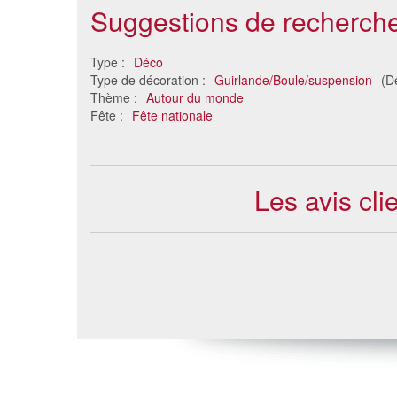
Suggestions de recherche
Drapeau Tunisie (40x50)
Drapea
Type :
Déco
37 €
Type de décoration :
Guirlande/Boule/suspension
(D
Thème :
Autour du monde
Fête :
Fête nationale
Les avis cl