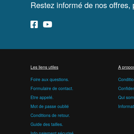
Restez informé de nos offres,
Les liens utiles
A propo
Foire aux questions.
Conditio
Formulaire de contact.
Confident
Etre appelé.
Qui som
Mot de passe oublié
Informat
Conditions de retour.
Guide des tailles.
Info paiement sécurisé.