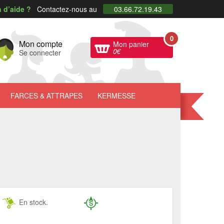
 d’aide ?
Contactez-nous au
03.66.72.19.43
0
Mon compte
Mon panier
0
€
Se connecter
FARCES
& ATTRAPES
KERMESSE
En stock.