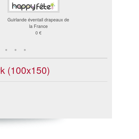
Guirlande éventail drapeaux de
Drapeau Russie (120x
la France
76 €
0 €
rk (100x150)