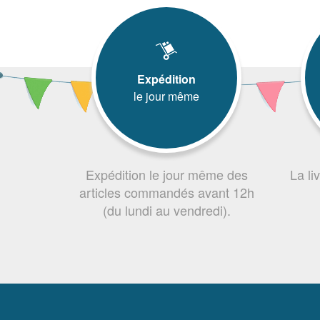
Expédition
le jour même
Expédition le jour même des
La li
articles commandés avant 12h
(du lundi au vendredi).