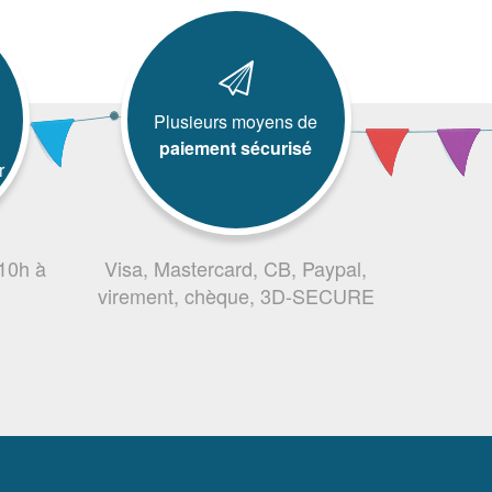
Plusieurs moyens de
paiement sécurisé
r
 10h à
Visa, Mastercard, CB, Paypal,
virement, chèque, 3D-SECURE