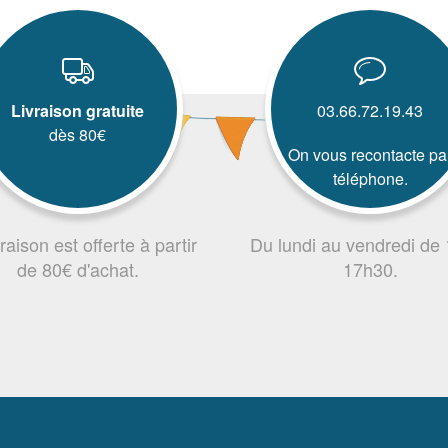
Livraison gratuite
03.66.72.19.43
dès 80€
On vous recontacte pa
téléphone.
vraison est offerte à partir
Du lundi au vendredi de
de 80€ d'achat.
17h30.