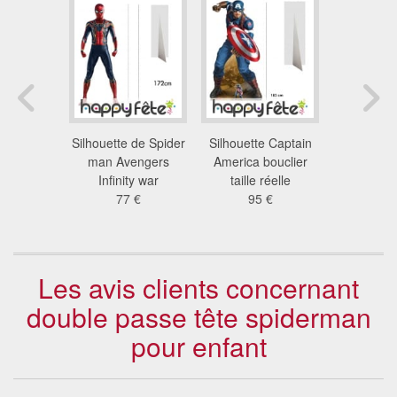
ête de
Silhouette de Spider
Silhouette Captain
Silhouett
en plein
man Avengers
America bouclier
America tai
l
Infinity war
taille réelle
Endg
 €
77 €
95 €
95
Les avis clients concernant
double passe tête spiderman
pour enfant