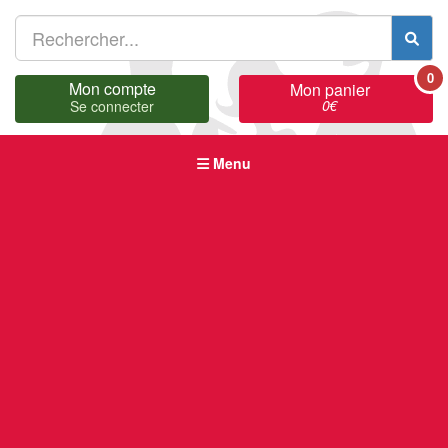
0
Mon compte
Mon panier
0
€
Se connecter
Menu