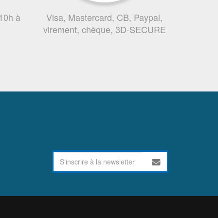
 10h à
Visa, Mastercard, CB, Paypal,
virement, chèque, 3D-SECURE