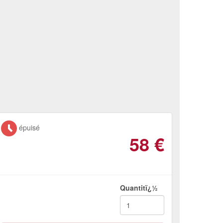
épuisé
58
€
Quantitï¿½