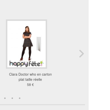
Clara Doctor who en carton
Silhouette 11th Doctor, 
plat taille réelle
who
58 €
58 €