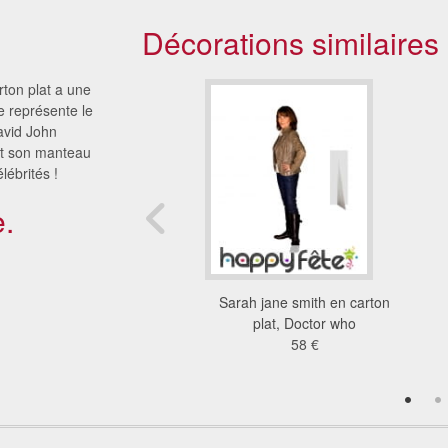
Décorations similaires
rton plat a une
ne représente le
avid John
et son manteau
ébrités !
.
 carton taille réelle,
Sarah jane smith en carton
Walking dead
plat, Doctor who
53 €
58 €