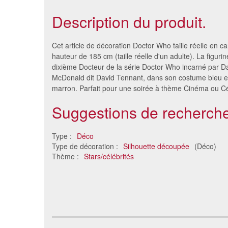
Description du produit.
Cet article de décoration Doctor Who taille réelle en ca
hauteur de 185 cm (taille réelle d'un adulte). La figuri
dixième Docteur de la série Doctor Who incarné par D
McDonald dit David Tennant, dans son costume bleu 
marron. Parfait pour une soirée à thème Cinéma ou Cél
Suggestions de recherche
Type :
Déco
Type de décoration :
Silhouette découpée
(Déco)
Silhouette de Elvis Presley le
Daryl en
Thème :
Stars/célébrités
cowboy
58 €