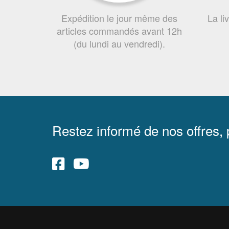
Expédition le jour même des
La li
articles commandés avant 12h
(du lundi au vendredi).
Restez informé de nos offres,