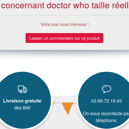
 concernant doctor who taille réel
Votre avis nous intéresse !
Laisser un commentaire sur ce produit
Livraison gratuite
03.66.72.19.43
dès 80€
On vous recontacte pa
téléphone.