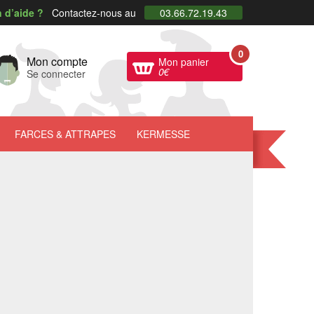
 d’aide ?
Contactez-nous au
03.66.72.19.43
0
Mon compte
Mon panier
0
€
Se connecter
FARCES
& ATTRAPES
KERMESSE