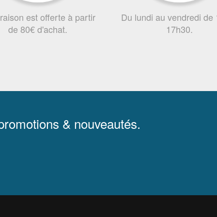
vraison est offerte à partir
Du lundi au vendredi de
de 80€ d'achat.
17h30.
 promotions & nouveautés.