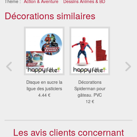
Thème :
Action & Aventure
Dessins Animés & BD
Décorations similaires
s Captain
Disque en sucre la
Décorations
Minis d
a pour
ligue des justiciers
Spiderman pour
Spiderman
. PVC
4.44 €
gâteau. PVC
de 3
 €
12 €
4.8
Les avis clients concernant