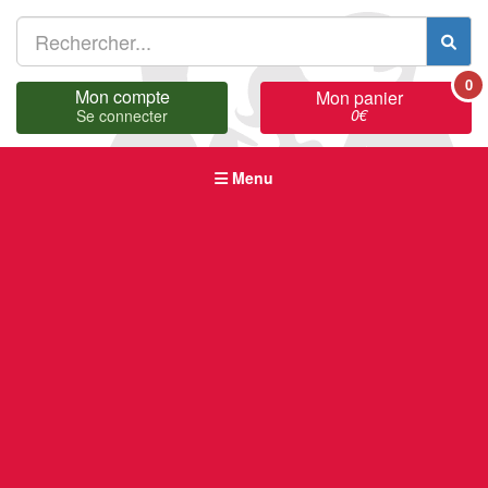
0
Mon compte
Mon panier
0
€
Se connecter
Menu