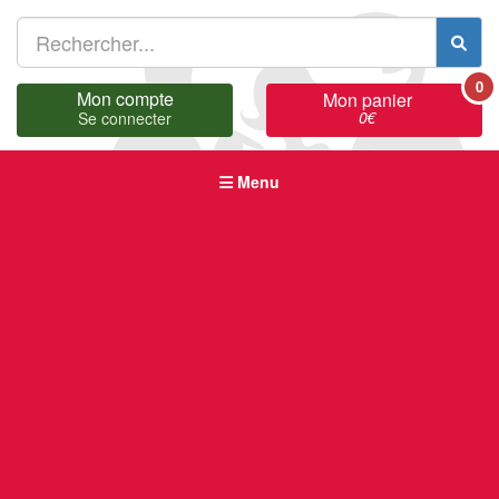
0
Mon compte
Mon panier
0
€
Se connecter
Menu