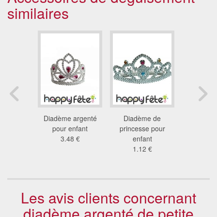
similaires
ncesse
Diadème argenté
Diadème de
Diadème e
'un tiare
pour enfant
princesse pour
arge
baguette
3.48 €
enfant
1.7
3 €
1.12 €
Les avis clients concernant
diadème argenté de petite