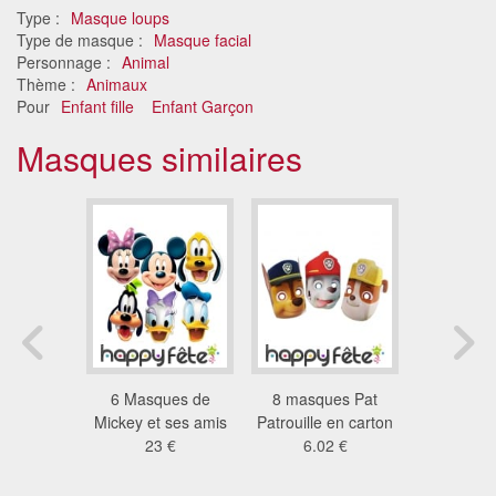
Type :
Masque loups
Type de masque :
Masque facial
Personnage :
Animal
Thème :
Animaux
Pour
Enfant fille
Enfant Garçon
Masques similaires
e clown
6 Masques de
8 masques Pat
6 masqu
our enfant
Mickey et ses amis
Patrouille en carton
personn
3 €
23 €
6.02 €
Peppa
23