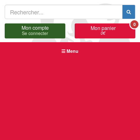
0
Mon compte
Mon panier
0
€
Se connecter
Menu