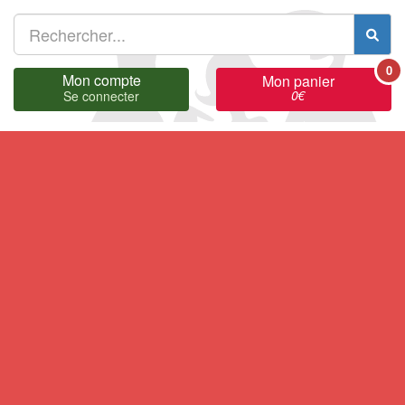
0
Mon compte
Mon panier
0
€
Se connecter