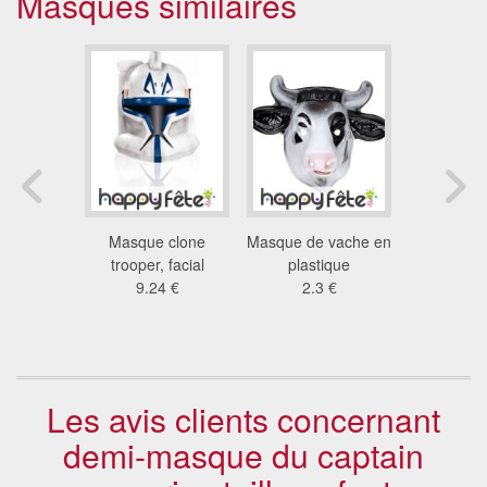
Masques similaires
de Olaf
Masque clone
Masque de vache en
Masqu
neiges, en
trooper, facial
plastique
Stormtroo
ton
9.24 €
2.3 €
enf
7 €
12
Les avis clients concernant
demi-masque du captain