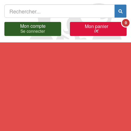
0
Mon compte
Mon panier
0
€
Se connecter