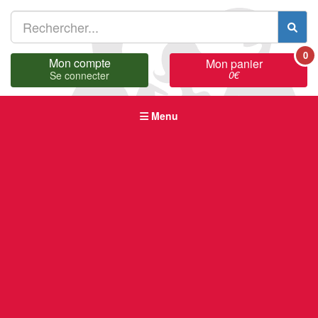
0
Mon compte
Mon panier
0
€
Se connecter
Menu