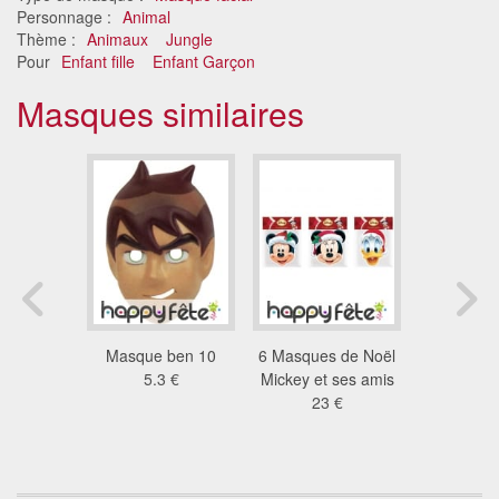
Personnage :
Animal
Thème :
Animaux
Jungle
Pour
Enfant fille
Enfant Garçon
Masques similaires
epagneul
Masque ben 10
6 Masques de Noël
Masques H
nfant
5.3 €
Mickey et ses amis
rigolo en
2 €
23 €
pour e
4.3