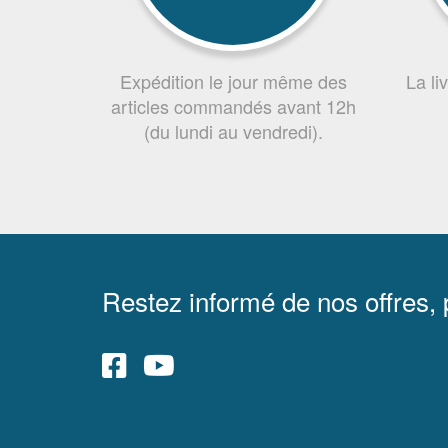
Expédition le jour même des
La li
articles commandés avant 12h
(du lundi au vendredi).
Restez informé de nos offres,