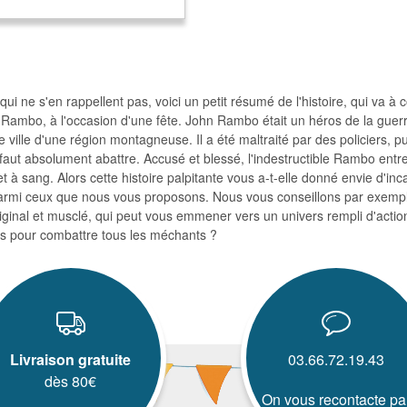
qui ne s'en rappellent pas, voici un petit résumé de l'histoire, qui va 
 Rambo, à l'occasion d'une fête. John Rambo était un héros de la guerre
e ville d'une région montagneuse. Il a été maltraité par des policiers, pui
il faut absolument abattre. Accusé et blessé, l'indestructible Rambo entre
 et à sang. Alors cette histoire palpitante vous a-t-elle donné envie d'i
rmi ceux que nous vous proposons. Nous vous conseillons par exemple
ginal et musclé, qui peut vous emmener vers un univers rempli d'actio
s pour combattre tous les méchants ?
Livraison gratuite
03.66.72.19.43
dès 80€
On vous recontacte pa