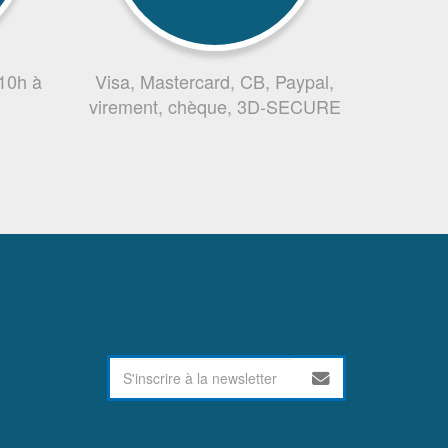
 10h à
Visa, Mastercard, CB, Paypal,
virement, chèque, 3D-SECURE