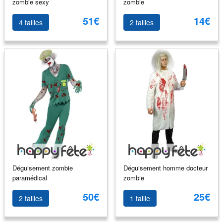
zombie sexy
zombie
51€
14€
4 tailles
2 tailles
Déguisement zombie
Déguisement homme docteur
paramédical
zombie
50€
25€
2 tailles
1 taille