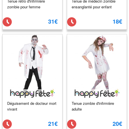
Tenue rétro d'infirmière
Tenue de médecin zombie
zombie pour femme
ensanglanté pour enfant
31€
18€
Déguisement de docteur mort
Tenue zombie d'infirmière
vivant
adulte
21€
20€