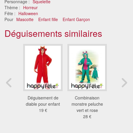
Personnage :
Squelette
Thème :
Horreur
Fête :
Halloween
Pour
Mascotte
Enfant fille
Enfant Garçon
Déguisements similaires
apuche en
Déguisement de
Combinaison
Déguis
e monstre
diable pour enfant
monstre peluche
Skeleton p
 €
19 €
vert et rose
19
28 €