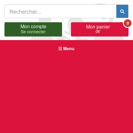
0
Mon compte
Mon panier
0
€
Se connecter
Menu