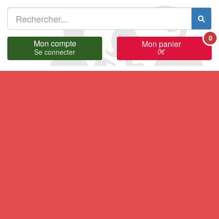
0
Mon compte
Mon panier
0
€
Se connecter