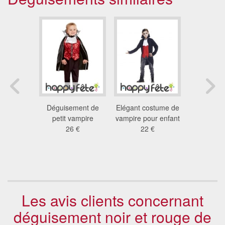
 vampire
Déguisement de
Elégant costume de
Déguise
ant avec
petit vampire
vampire pour enfant
vampire 
 longue
26 €
22 €
pour g
 €
13
Les avis clients concernant
déguisement noir et rouge de