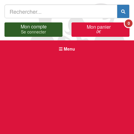
0
Mon compte
Mon panier
0
€
Se connecter
Menu