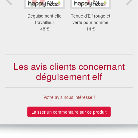
 adulte
Déguisement elfe
Tenue d'Elf rouge et
Tenue d'el
 €
travailleur
verte pour homme
pour 
48 €
14 €
21
Les avis clients concernant
déguisement elf
Votre avis nous intéresse !
Laisser un commentaire sur ce produit