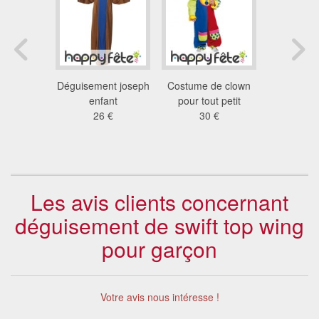
e pilote
Déguisement joseph
Costume de clown
Costume e
auto pour
enfant
pour tout petit
Augustus
ant
26 €
30 €
Roald
 €
29
Les avis clients concernant
déguisement de swift top wing
pour garçon
Votre avis nous intéresse !