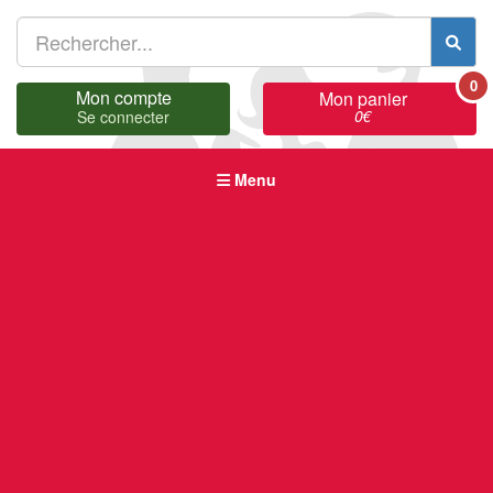
0
Mon compte
Mon panier
0
€
Se connecter
Menu