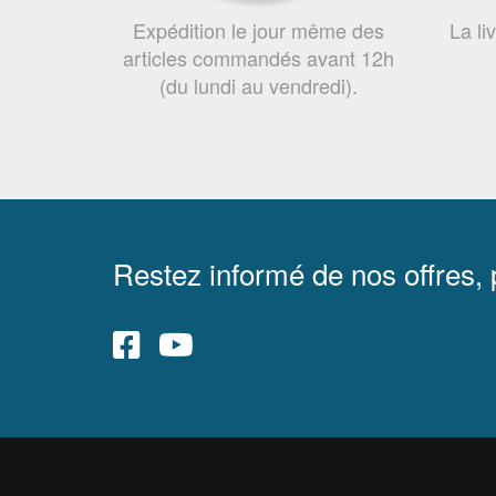
Expédition le jour même des
La li
articles commandés avant 12h
(du lundi au vendredi).
Restez informé de nos offres,