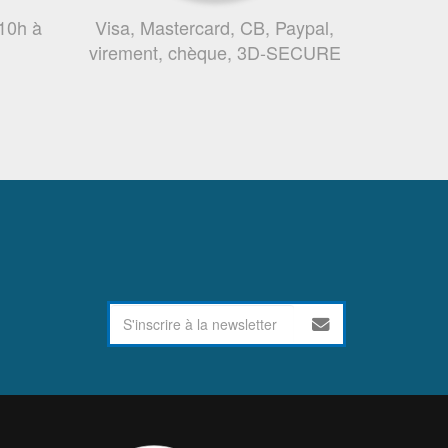
 10h à
Visa, Mastercard, CB, Paypal,
virement, chèque, 3D-SECURE