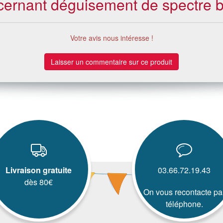
ncernant déguisement de spectre 
Votre avis nous intéresse !
Laisser un commentaire sur ce produit
Livraison gratuite
03.66.72.19.43
dès 80€
On vous recontacte pa
téléphone.