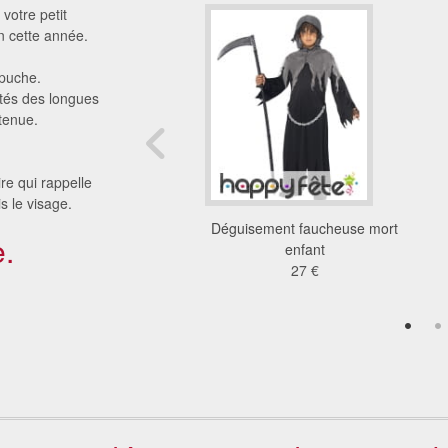
votre petit
n cette année.
apuche.
ités des longues
 tenue.
re qui rappelle
s le visage.
ment fantome gentil
Déguisement faucheuse mort
.
pour enfant
enfant
26 €
27 €