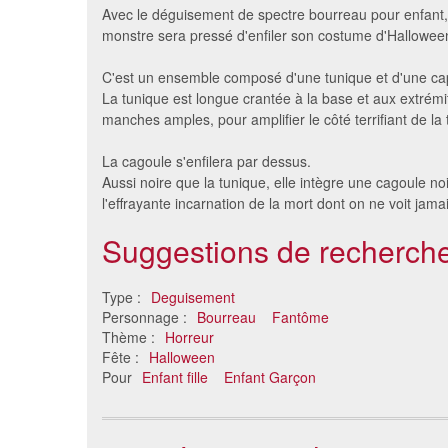
Avec le déguisement de spectre bourreau pour enfant, 
monstre sera pressé d'enfiler son costume d'Hallowee
C'est un ensemble composé d'une tunique et d'une c
La tunique est longue crantée à la base et aux extrém
manches amples, pour amplifier le côté terrifiant de la
La cagoule s'enfilera par dessus.
Aussi noire que la tunique, elle intègre une cagoule noi
l'effrayante incarnation de la mort dont on ne voit jamai
Déguisement combinaison de
Déguise
Suggestions de recherche
squelette pour enfant
16 €
Type :
Deguisement
Personnage :
Bourreau
Fantôme
Thème :
Horreur
Fête :
Halloween
Pour
Enfant fille
Enfant Garçon