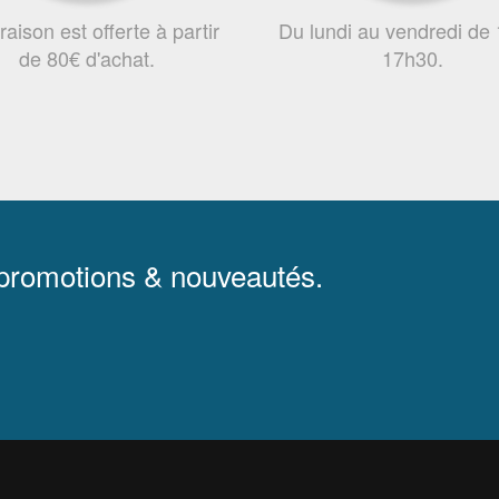
vraison est offerte à partir
Du lundi au vendredi de
de 80€ d'achat.
17h30.
 promotions & nouveautés.