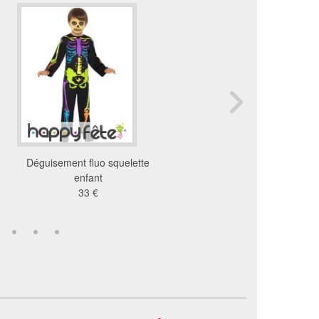
Déguisement fluo squelette
Déguisement enfant fa
enfant
noir
33 €
12 €