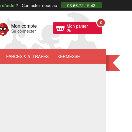
 d’aide ?
Contactez-nous au
03.66.72.19.43
0
Mon compte
Mon panier
0
€
Se connecter
FARCES
& ATTRAPES
KERMESSE