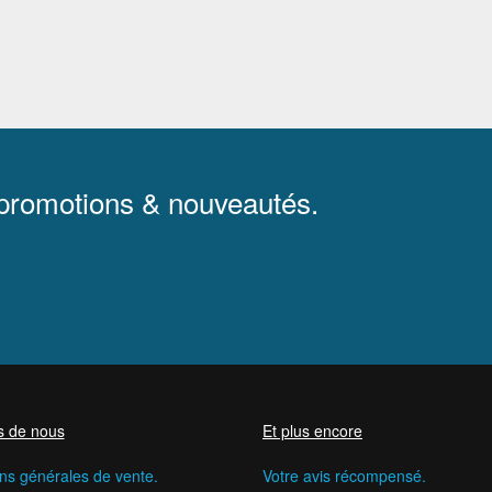
 promotions & nouveautés.
s de nous
Et plus encore
ns générales de vente.
Votre avis récompensé.