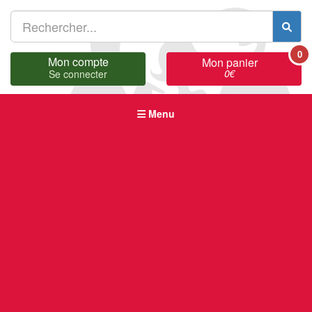
0
Mon compte
Mon panier
0
€
Se connecter
Menu