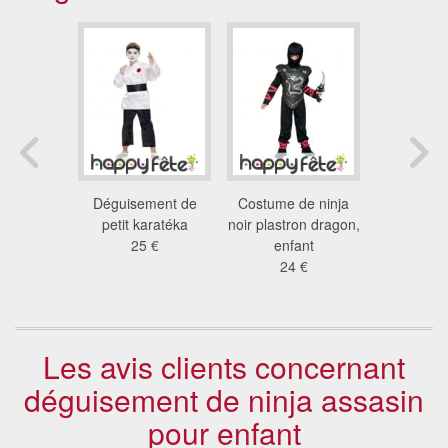
noir de
Déguisement de
Costume de ninja
Déguise
r garçon
petit karatéka
noir plastron dragon,
ninja no
1 €
25 €
enfant
enf
24 €
8.9
Les avis clients concernant
déguisement de ninja assasin
pour enfant