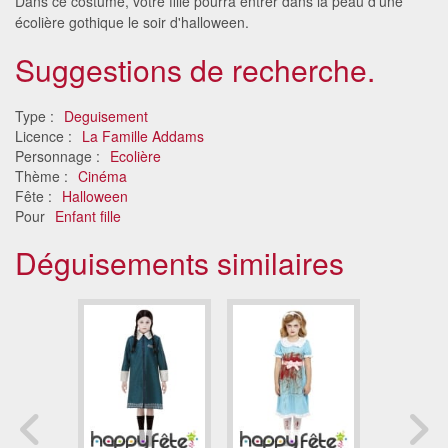
Dans ce costume, votre fille pourra entrer dans la peau d'une
écolière gothique le soir d'halloween.
Suggestions de recherche.
Type :
Deguisement
Licence :
La Famille Addams
Personnage :
Ecolière
Thème :
Cinéma
Fête :
Halloween
Pour
Enfant fille
Déguisements similaires