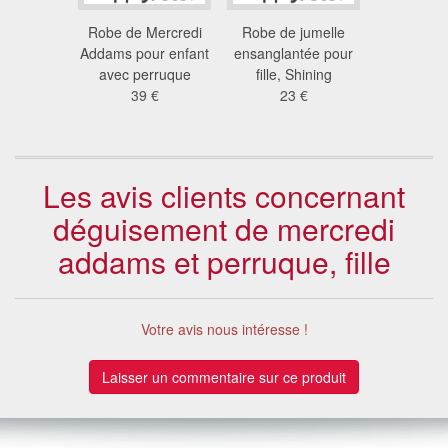
ment De
Robe de Mercredi
Robe de jumelle
Robe de A
inn pour
Addams pour enfant
ensanglantée pour
pour e
ant
avec perruque
fille, Shining
32
 €
39 €
23 €
Les avis clients concernant
déguisement de mercredi
addams et perruque, fille
Votre avis nous intéresse !
Laisser un commentaire sur ce produit