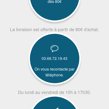
dès 80€
La livraison est offerte à partir de 80€ d'achat.
03.66.72.19.43
On vous recontacte par
téléphone.
Du lundi au vendredi de 10h à 17h30.