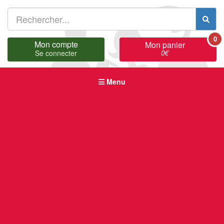
0
Mon compte
Mon panier
0
€
Se connecter
Menu