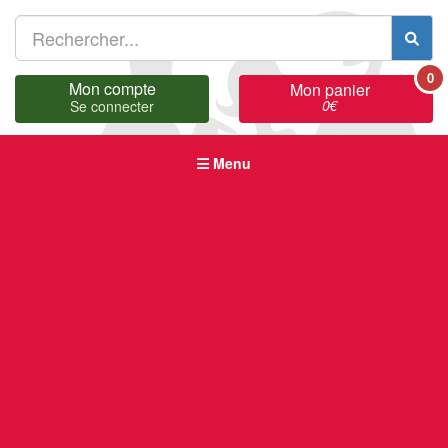
0
Mon compte
Mon panier
0
€
Se connecter
Menu