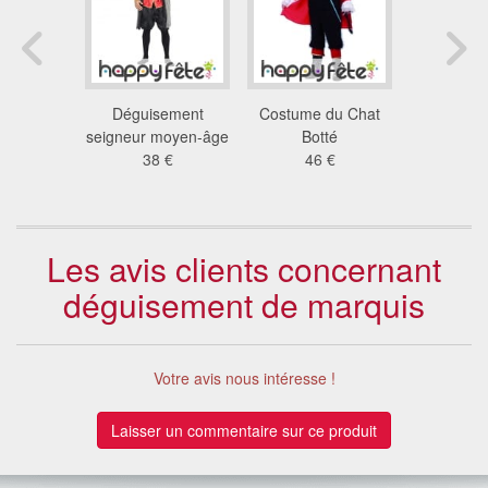
e prince
Déguisement
Costume du Chat
Costume 
aissance
seigneur moyen-âge
Botté
de Fr
 €
38 €
46 €
37
Les avis clients concernant
déguisement de marquis
Votre avis nous intéresse !
Laisser un commentaire sur ce produit