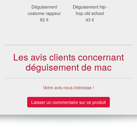
ent pimp
Déguisement
Déguisement hip-
Tenue de
mme
costume rappeur
hop old school
noire et d
 €
82 €
43 €
adu
31
Les avis clients concernant
déguisement de mac
Votre avis nous intéresse !
Laisser un commentaire sur ce produit