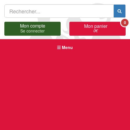
0
Mon compte
Mon panier
0
€
Se connecter
Menu