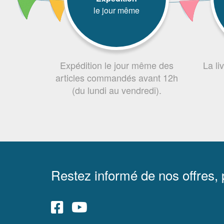
le jour même
Expédition le jour même des
La li
articles commandés avant 12h
(du lundi au vendredi).
Restez informé de nos offres,