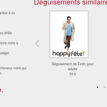
Déguisements similair
 grâce à ce
 ce drôle
ture noire à
Gadget.
ment où est Charlie
Déguisement de Tintin pour
 cheveux noirs qui
pour homme
adulte
e.
96 €
29 €
.