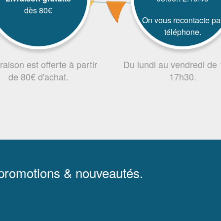
dès 80€
On vous recontacte pa
téléphone.
vraison est offerte à partir
Du lundi au vendredi de
de 80€ d'achat.
17h30.
 promotions & nouveautés.