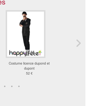
es
Costume licence dupond et
Déguisement bart sim
dupont
81 €
52 €