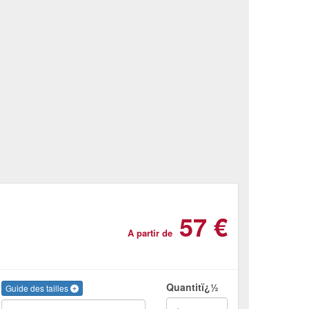
57 €
A partir de
Quantitï¿½
Guide des tailles