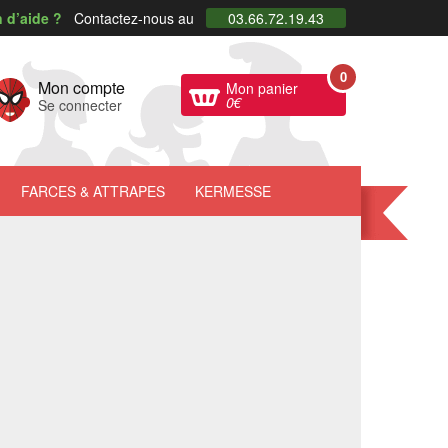
 d’aide ?
Contactez-nous au
03.66.72.19.43
0
Mon compte
Mon panier
0
€
Se connecter
FARCES
& ATTRAPES
KERMESSE