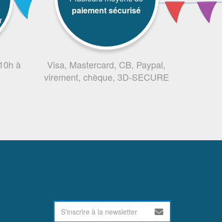
paiement sécurisé
r
 10h à
Visa, Mastercard, CB, Paypal,
virement, chèque, 3D-SECURE