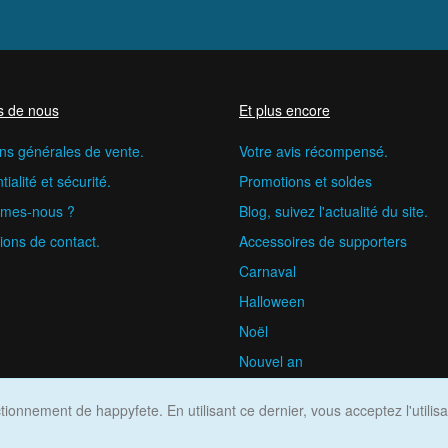
s de nous
Et plus encore
ns générales de vente.
Votre avis récompensé.
ialité et sécurité.
Promotions et soldes
mes-nous ?
Blog, suivez l'actualité du site.
ions de contact.
Accessoires de supporters
Carnaval
Halloween
Noël
Nouvel an
happyfete.com © 2026
ionnement de happyfete. En utilisant ce dernier, vous acceptez l'utilis