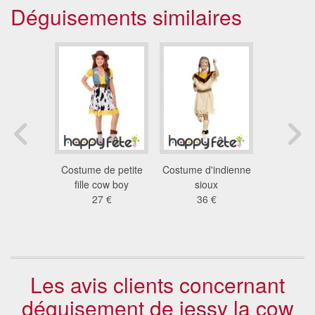
Déguisements similaires
ement
Costume de petite
Costume d'indienne
Déguise
e femme
fille cow boy
sioux
bandit wes
ant
27 €
36 €
fil
 €
38
Les avis clients concernant
déguisement de jessy la cow