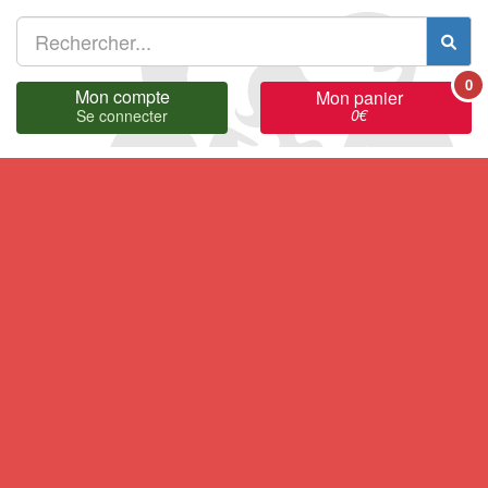
0
Mon compte
Mon panier
0
€
Se connecter