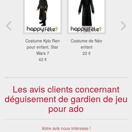
nt barbe
Costume Kylo Ren
Costume de Néo
Déguisem
r enfant
pour enfant, Star
enfant
avenger
 €
Wars 7
22 €
enf
42 €
36
Les avis clients concernant
déguisement de gardien de jeu
pour ado
Votre avis nous intéresse !