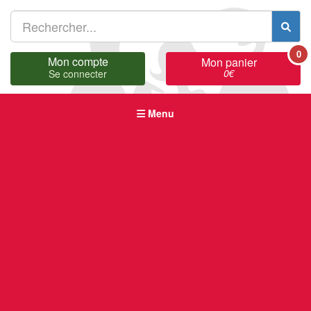
0
Mon compte
Mon panier
0
€
Se connecter
Menu