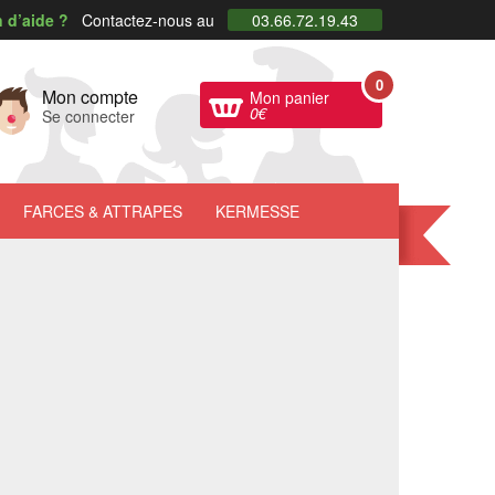
 d’aide ?
Contactez-nous au
03.66.72.19.43
0
Mon compte
Mon panier
0
€
Se connecter
FARCES
& ATTRAPES
KERMESSE