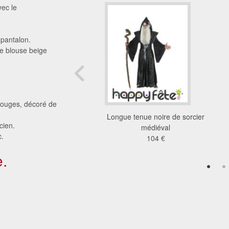
vec le
pantalon.
e blouse beige
s rouges, décoré de
sement de compte
Longue tenue noire de sorcier
cien.
zombie
médiéval
c.
18 €
104 €
.