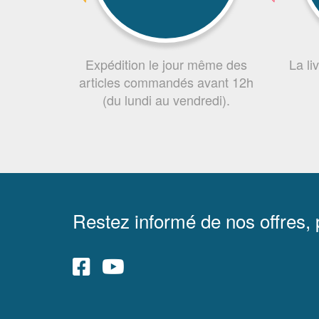
Expédition le jour même des
La li
articles commandés avant 12h
(du lundi au vendredi).
Restez informé de nos offres,