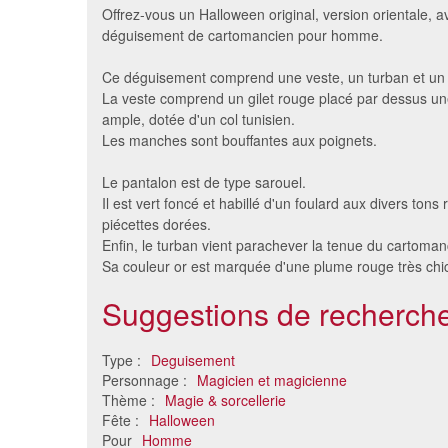
Offrez-vous un Halloween original, version orientale, a
déguisement de cartomancien pour homme.
Ce déguisement comprend une veste, un turban et un 
La veste comprend un gilet rouge placé par dessus un
ample, dotée d'un col tunisien.
Les manches sont bouffantes aux poignets.
Le pantalon est de type sarouel.
Il est vert foncé et habillé d'un foulard aux divers ton
piécettes dorées.
Robe de magicien noir argenté
Dégui
Enfin, le turban vient parachever la tenue du cartoman
pour adulte
Sa couleur or est marquée d'une plume rouge très chi
54 €
Suggestions de recherche
Type :
Deguisement
Personnage :
Magicien et magicienne
Thème :
Magie & sorcellerie
Fête :
Halloween
Pour
Homme