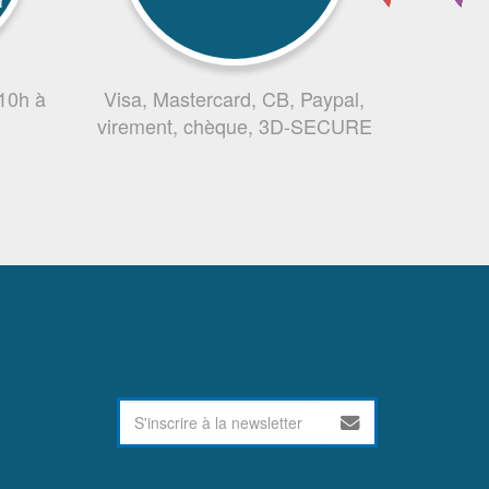
r
 10h à
Visa, Mastercard, CB, Paypal,
virement, chèque, 3D-SECURE