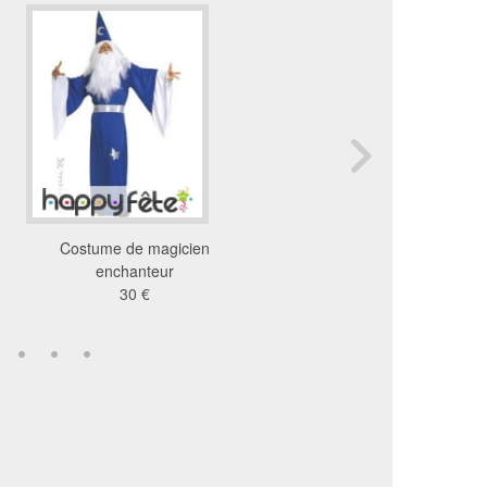
Costume de magicien
Déguisement de Beetle
enchanteur
85 €
30 €